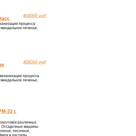
469000 руб
масс
ханизации процесса
и миндальное печенье,
458000 руб
ля
механизации процесса
и миндальное печенье,
M-33 с
заготовок различных
ез. Отсадочные машины
оеное, песочное,
ефира и пастилы.