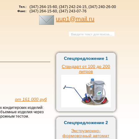
(347) 264-15-60, (347) 242-24-15, (347) 240-26-00
Тел.:
(347) 264-15-60, (347) 243-07-76
Факс:
uup1@mail.ru
Спецпредложение 1
Стандарт от 100 до 200
литров
от 161 000 руб
 кондитерских изделий:
 объемные изделия через
орожным тестом.
Спецпредложение 2
Экструзионно-
формовочный автомат