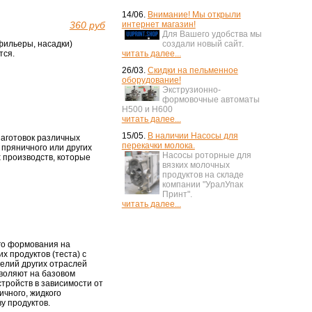
14/06.
Внимание! Мы открыли
360 руб
интернет магазин!
Для Вашего удобства мы
создали новый сайт.
фильеры, насадки)
читать далее...
тся.
26/03.
Скидки на пельменное
оборудование!
Экструзионно-
формовочные автоматы
H500 и H600
читать далее...
15/05.
В наличии Насосы для
аготовок различных
перекачки молока.
 пряничного или других
Насосы роторные для
 производств, которые
вязких молочных
продуктов на складе
компании "УралУпак
Принт".
читать далее...
го формования на
х продуктов (теста) с
делий других отраслей
воляют на базовом
тройств в зависимости от
ичного, жидкого
ву продуктов.