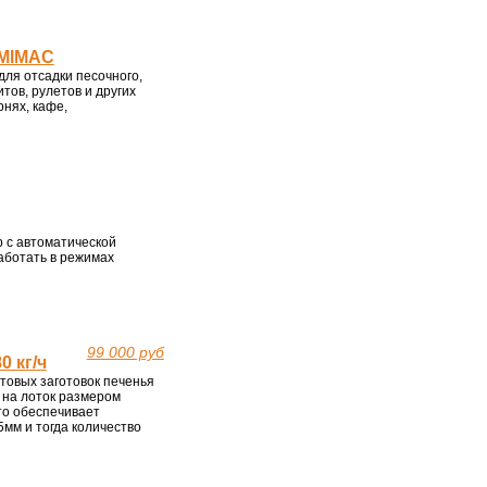
MIMAC
ля отсадки песочного,
итов, рулетов и других
нях, кафе,
 с автоматической
аботать в режимах
99 000 руб
0 кг/ч
товых заготовок печенья
т на лоток размером
что обеспечивает
5мм и тогда количество