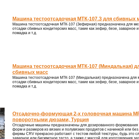
Машина тестоотсадочная МТК-107.З для сбивных 
Машина тестоотсадочная МТК-107 (Зефирная) предназначена для ме
отсадки сбивных кондитерских масс, такие как зефир, безе, заварное 
помадка и т.д.
Машина тестоотсадочная МТК-107 (Миндальная) д
сбивных масс
Машина тестоотсадочная МТК-107 (Миндальная) предназначена для 
отсадки сбивных кондитерских масс, такие как зефир, безе, заварное 
помадка и т.д.
Отсадочно-формующая 2-х головочная машина MP
поворотными дюзами, Турция
Отсадочные машины предназначены для дозированного формования 
форм и размеров из вязких и полувязких продуктов с начинкой или б
фирмы CRV прекрасно работают с тестом любой текстуры, будь это сл
заварное или бисквитное тесто, а также с массой для изготовления з