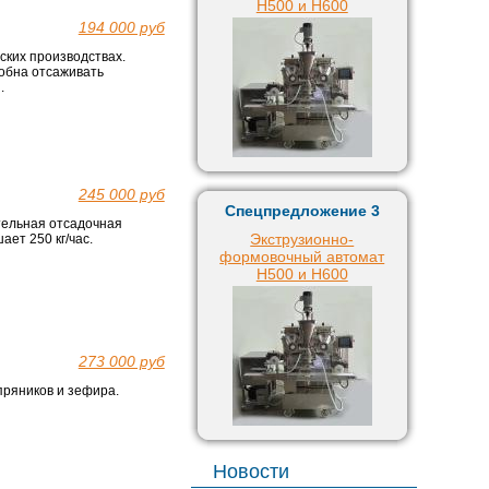
H500 и H600
194 000 руб
ких производствах.
обна отсаживать
.
245 000 руб
Спецпредложение 3
тельная отсадочная
Экструзионно-
ет 250 кг/час.
формовочный автомат
H500 и H600
273 000 руб
пряников и зефира.
Новости