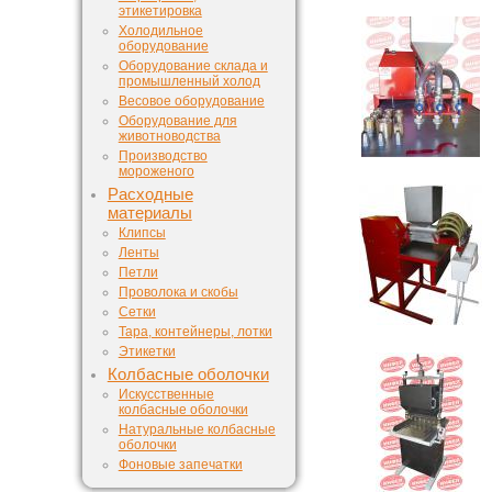
этикетировка
Холодильное
оборудование
Оборудование склада и
промышленный холод
Весовое оборудование
Оборудование для
животноводства
Производство
мороженого
Расходные
материалы
Клипсы
Ленты
Петли
Проволока и скобы
Сетки
Тара, контейнеры, лотки
Этикетки
Колбасные оболочки
Искусственные
колбасные оболочки
Натуральные колбасные
оболочки
Фоновые запечатки