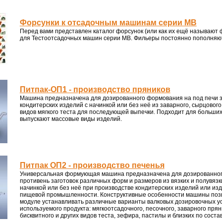
Форсунки к отсадочным машинам серии MB
Перед вами представлен каталог форсунок (или как их ещё называют 
для Тестоотсадочных машин серии MB. Фильеры постоянно пополняю
Питпак-ОП1 - производство пряников
Машина предназначена для дозированного формования на под печи з
кондитерских изделий с начинкой или без неё из заварного, сырцового
видов мягкого теста для последующей выпечки. Подходит для больших
выпускают массовые виды изделий.
Питпак ОП2 - производство печенья
Универсальная формующая машина предназначена для дозированно
противень заготовок различных форм и размеров из вязких и полувязки
начинкой или без неё при производстве кондитерских изделий или из
пищевой промышленности. Конструктивные особенности машины поз
модуле устанавливать различные варианты валковых дозировочных ус
используемого продукта: мягкоотсадочного, песочного, заварного прян
бисквитного и других видов теста, зефира, пастилы и близких по соста