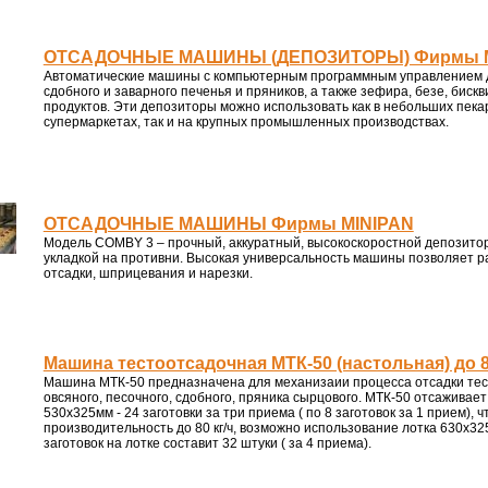
ОТСАДОЧНЫЕ МАШИНЫ (ДЕПОЗИТОРЫ) Фирмы 
Автоматические машины с компьютерным программным управлением д
сдобного и заварного печенья и пряников, а также зефира, безе, бискв
продуктов. Эти депозиторы можно использовать как в небольших пекар
супермаркетах, так и на крупных промышленных производствах.
ОТСАДОЧНЫЕ МАШИНЫ Фирмы MINIPAN
Модель COMBY 3 – прочный, аккуратный, высокоскоростной депозитор
укладкой на противни. Высокая универсальность машины позволяет р
отсадки, шприцевания и нарезки.
Машина тестоотсадочная МТК-50 (настольная) до 8
Машина МТК-50 предназначена для механизаии процесса отсадки тес
овсяного, песочного, сдобного, пряника сырцового. МТК-50 отсаживае
530х325мм - 24 заготовки за три приема ( по 8 заготовок за 1 прием), 
производительность до 80 кг/ч, возможно использование лотка 630х32
заготовок на лотке составит 32 штуки ( за 4 приема).