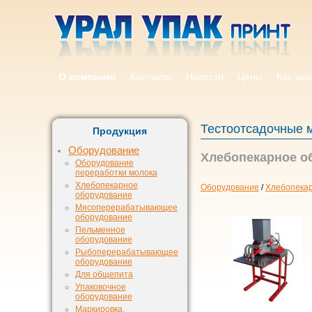
О компании
Контакты
Новости
Цены
Как зак
Тестоотсадочные
Продукция
Оборудование
Хлебопекарное о
Оборудование
переработки молока
Хлебопекарное
Оборудование
/
Хлебопека
оборудование
Мясоперерабатывающее
оборудование
Пельменное
оборудование
Рыбоперерабатывающее
оборудование
Для общепита
Упаковочное
оборудование
Маркировка,