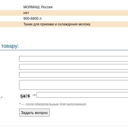
МОЛМАШ, Россия
нет
900-6800 л
Танки для приемки и охлаждения молока
 товару:
->
:
*
*
— поля обязательные для заполнения