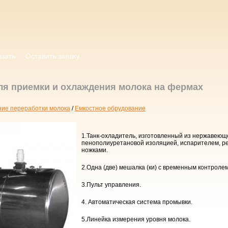
азать
Оставить заявку
ля приемки и охлаждения молока на фермах
ие переработки молока
/
Емкостное обрудование
1.Танк-охладитель, изготовленный из нержавеюще
пенополиуретановой изоляцией, испарителем, р
ножками.
2.Одна (две) мешалка (ки) с временным контролем
3.Пульт управления.
4. Автоматическая система промывки.
5.Линейка измерения уровня молока.