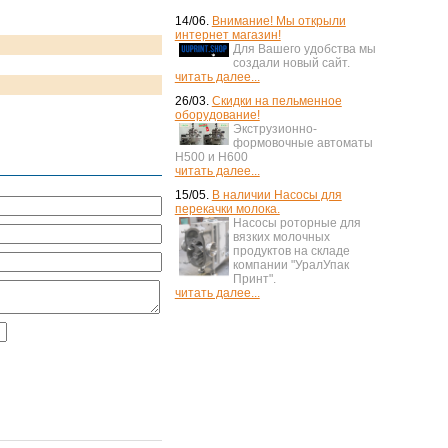
14/06.
Внимание! Мы открыли
интернет магазин!
Для Вашего удобства мы
создали новый сайт.
читать далее...
26/03.
Скидки на пельменное
оборудование!
Экструзионно-
формовочные автоматы
H500 и H600
читать далее...
15/05.
В наличии Насосы для
перекачки молока.
Насосы роторные для
вязких молочных
продуктов на складе
компании "УралУпак
Принт".
читать далее...