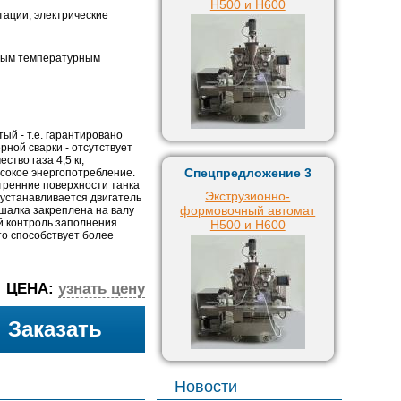
H500 и H600
атации, электрические
вым температурным
тый - т.е. гарантировано
ерной сварки - отсутствует
тво газа 4,5 кг,
Спецпредложение 3
сокое энергопотребление.
нутренние поверхности танка
Экструзионно-
 устанавливается двигатель
формовочный автомат
ешалка закреплена на валу
й контроль заполнения
H500 и H600
то способствует более
ЦЕНА:
узнать цену
Заказать
Новости