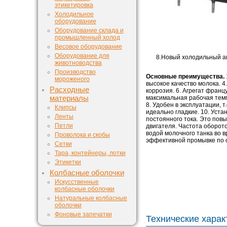
этикетировка
Холодильное
оборудование
Оборудование склада и
промышленный холод
Весовое оборудование
Оборудование для
8.Новый холодильный а
животноводства
Производство
Основные преимущества.
мороженого
высокое качество молока. 4.
Расходные
коррозия. 6. Агрегат франц
материалы
максимальная рабочая темп
8. Удобен в эксплуатации, 
Клипсы
идеально гладкие. 10. Уст
Ленты
постоянного тока. Это повы
Петли
двигателя. Частота оборот
водой молочного танка во 
Проволока и скобы
эффективной промывке по 
Сетки
Тара, контейнеры, лотки
Этикетки
Колбасные оболочки
Искусственные
колбасные оболочки
Натуральные колбасные
оболочки
Фоновые запечатки
Технические харак