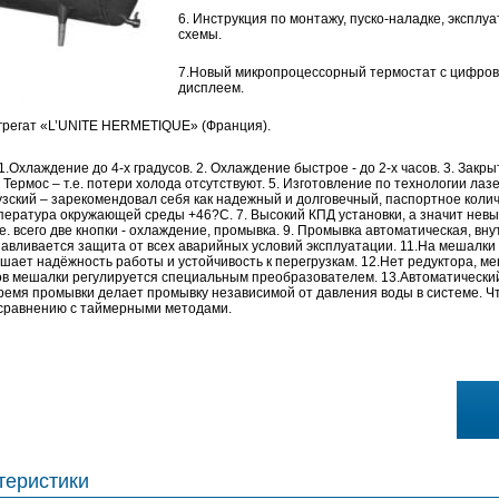
6. Инструкция по монтажу, пуско-наладке, эксплу
схемы.
7.Новый микропроцессорный термостат с цифро
дисплеем.
грегат «L’UNITE HERMETIQUE» (Франция).
1.Охлаждение до 4-х градусов. 2. Охлаждение быстрое - до 2-х часов. 3. Закры
 Термос – т.е. потери холода отсутствуют. 5. Изготовление по технологии лаз
узский – зарекомендовал себя как надежный и долговечный, паспортное количес
ература окружающей среды +46?С. 7. Высокий КПД установки, а значит невы
т.е. всего две кнопки - охлаждение, промывка. 9. Промывка автоматическая, в
анавливается защита от всех аварийных условий эксплуатации. 11.На мешалки
шает надёжность работы и устойчивость к перегрузкам. 12.Нет редуктора, м
ов мешалки регулируется специальным преобразователем. 13.Автоматически
время промывки делает промывку независимой от давления воды в системе. Ч
сравнению с таймерными методами.
теристики