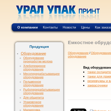
О компании
Контакты
Новости
Цены
Как заказ
Емкостное обруд
Продукция
Оборудование
/
Оборудование
Оборудование
обрудование
Оборудование
переработки молока
Хлебопекарное
Вид оборудован
оборудование
танки охладите
Мясоперерабатывающее
танки для прие
оборудование
резервуары и в
Пельменное
оборудование
заквасочники
Рыбоперерабатывающее
оборудование
Для общепита
Упаковочное
оборудование
Маркировка,