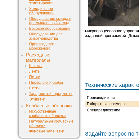
этикетировка
Холодильное
оборудование
Оборудование склада и
промышленный холод
Весовое оборудование
микропроцессорное управля
Оборудование для
заданной программой. Дымо
животноводства
Производство
мороженого
Расходные
материалы
Клипсы
Ленты
Петли
Проволока и скобы
Технические характ
Сетки
Тара, контейнеры, лотки
Производители
Этикетки
Габаритные размеры
Колбасные оболочки
Спецпредложение
Искусственные
колбасные оболочки
Натуральные колбасные
оболочки
Фоновые запечатки
Задайте вопрос по т