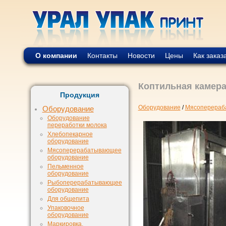
О компании
Контакты
Новости
Цены
Как заказ
Коптильная камер
Продукция
Оборудование
/
Мясоперераб
Оборудование
Оборудование
переработки молока
Хлебопекарное
оборудование
Мясоперерабатывающее
оборудование
Пельменное
оборудование
Рыбоперерабатывающее
оборудование
Для общепита
Упаковочное
оборудование
Маркировка,