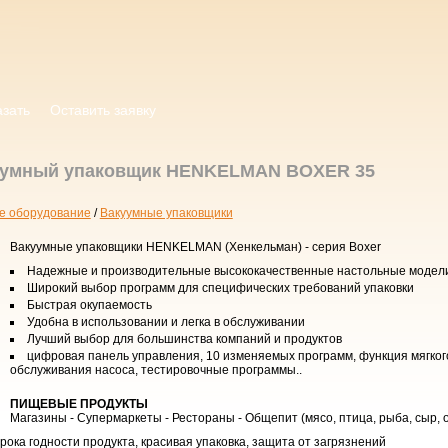
азать
Оставить заявку
уумный упаковщик HENKELMAN BOXER 35
е оборудование
/
Вакуумные упаковщики
Вакуумные упаковщики HENKELMAN (Хенкельман) - серия Boxer
Надежные и производительные высококачественные настольные модел
Широкий выбор программ для специфических требований упаковки
Быстрая окупаемость
Удобна в использовании и легка в обслуживании
Лучший выбор для большинства компаний и продуктов
цифровая панель управления, 10 изменяемых программ, функция мягког
обслуживания насоса, тестировочные программы..
ПИЩЕВЫЕ ПРОДУКТЫ
Магазины - Супермаркеты - Рестораны - Общепит (мясо, птица, рыба, сыр, о
рока годности продукта, красивая упаковка, защита от загрязнений