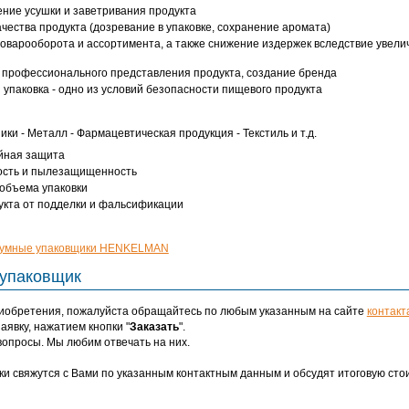
ние усушки и заветривания продукта
ачества продукта (дозревание в упаковке, сохранение аромата)
товарооборота и ассортимента, а также снижение издержек вследствие увели
 профессионального представления продукта, создание бренда
 упаковка - одно из условий безопасности пищевого продукта
ки - Металл - Фармацевтическая продукция - Текстиль и т.д.
йная защита
ость и пылезащищенность
объема упаковки
укта от подделки и фальсификации
куумные упаковщики HENKELMAN
 упаковщик
иобретения, пожалуйста обращайтесь по любым указанным на сайте
контакт
явку, нажатием кнопки "
Заказать
".
вопросы. Мы любим отвечать на них.
ки свяжутся с Вами по указанным контактным данным и обсудят итоговую сто