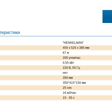
теристики
"HENKELMAN"
450 х 525 х 385 мм
67 кг
200 упак/час
0,55 кВт
220 В, 50 Гц
нет
350 мм
350*415*150 мм
25 сек
16 м3/час
15 - 30 с