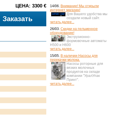
ЦЕНА: 3300 €
14/06.
Внимание! Мы открыли
интернет магазин!
Для Вашего удобства мы
Заказать
создали новый сайт.
читать далее...
26/03.
Скидки на пельменное
оборудование!
Экструзионно-
формовочные автоматы
H500 и H600
читать далее...
15/05.
В наличии Насосы для
перекачки молока.
Насосы роторные для
вязких молочных
продуктов на складе
компании "УралУпак
Принт".
читать далее...