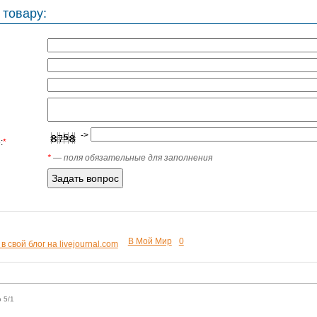
 товару:
->
:
*
*
— поля обязательные для заполнения
В Мой Мир
0
 5/1