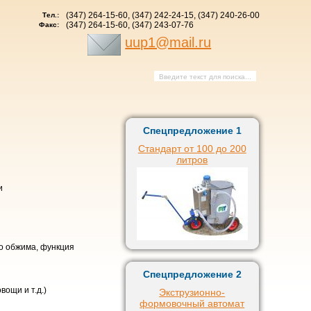
(347) 264-15-60, (347) 242-24-15, (347) 240-26-00
Тел.:
(347) 264-15-60, (347) 243-07-76
Факс:
uup1@mail.ru
Спецпредложение 1
Стандарт от 100 до 200
литров
и
о обжима, функция
Спецпредложение 2
вощи и т.д.)
Экструзионно-
формовочный автомат