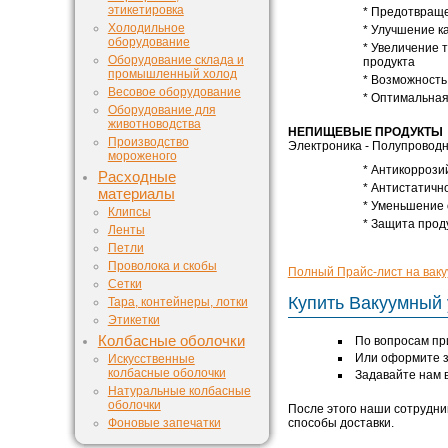
этикетировка
* Предотвраще
Холодильное
* Улучшение к
оборудование
* Увеличение 
Оборудование склада и
продукта
промышленный холод
* Возможность
Весовое оборудование
* Оптимальная
Оборудование для
животноводства
НЕПИЩЕВЫЕ ПРОДУКТЫ
Производство
Электроника - Полупроводни
мороженого
* Антикоррози
Расходные
* Антистатичн
материалы
* Уменьшение 
Клипсы
* Защита прод
Ленты
Петли
Проволока и скобы
Полный Прайс-лист на ва
Сетки
Купить Вакуумный
Тара, контейнеры, лотки
Этикетки
Колбасные оболочки
По вопросам пр
Или оформите за
Искусственные
колбасные оболочки
Задавайте нам 
Натуральные колбасные
оболочки
После этого наши сотрудни
Фоновые запечатки
способы доставки.