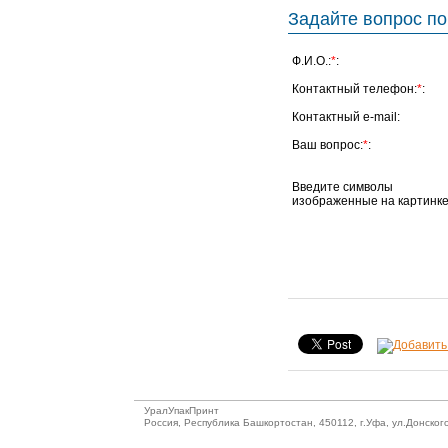
Задайте вопрос по
Ф.И.О.:
*
:
Контактный телефон:
*
:
Контактный e-mail:
Ваш вопрос:
*
:
Введите символы
изображенные на картинке
УралУпакПринт
Россия, Республика Башкортостан, 450112, г.Уфа, ул.Донского