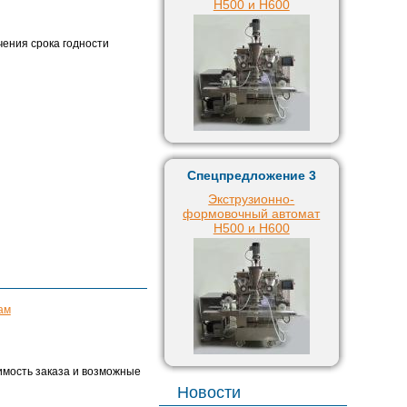
H500 и H600
чения срока годности
Спецпредложение 3
Экструзионно-
формовочный автомат
H500 и H600
ам
имость заказа и возможные
Новости