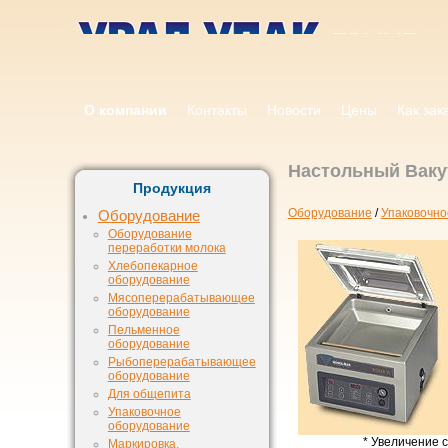
О компании
Контакты
Новости
Цены
Как зак
Настольный Вак
Продукция
Оборудование
/
Упаковочно
Оборудование
Оборудование
переработки молока
Хлебопекарное
оборудование
Мясоперерабатывающее
оборудование
Пельменное
оборудование
Рыбоперерабатывающее
оборудование
Для общепита
Упаковочное
оборудование
* Увеличение с
Маркировка,