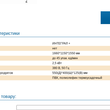
теристики
ИНТЕГРАЛ +
нет
1660*1150*1550 мм
до 45 упак. ед/мин
2,5 кВт
380 В, 50 Гц
родуктов
550(Д)*400(Ш)*125(В) мм
ПВХ, полиолефин термоусадочный
 товару: