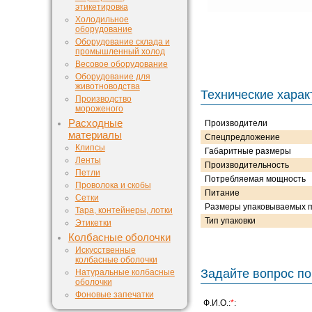
этикетировка
Холодильное
оборудование
Оборудование склада и
промышленный холод
Весовое оборудование
Оборудование для
животноводства
Технические харак
Производство
мороженого
Расходные
Производители
материалы
Спецпредложение
Клипсы
Габаритные размеры
Ленты
Производительность
Петли
Потребляемая мощность
Проволока и скобы
Питание
Сетки
Размеры упаковываемых п
Тара, контейнеры, лотки
Тип упаковки
Этикетки
Колбасные оболочки
Искусственные
колбасные оболочки
Задайте вопрос по
Натуральные колбасные
оболочки
Фоновые запечатки
Ф.И.О.:
*
: