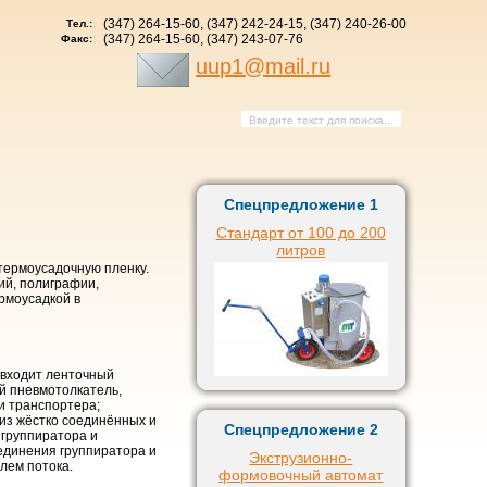
(347) 264-15-60, (347) 242-24-15, (347) 240-26-00
Тел.:
(347) 264-15-60, (347) 243-07-76
Факс:
uup1@mail.ru
Спецпредложение 1
Стандарт от 100 до 200
литров
термоусадочную пленку.
ий, полиграфии,
рмоусадкой в
в входит ленточный
й пневмотолкатель,
и транспортера;
 из жёстко соединённых и
Спецпредложение 2
 группиратора и
единения группиратора и
Экструзионно-
лем потока.
формовочный автомат