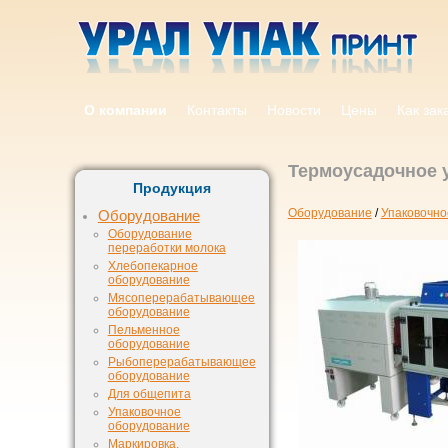
О компании
Контакты
Новости
Цены
Как зак
Термоусадочное 
Продукция
Оборудование
/
Упаковочно
Оборудование
Оборудование
переработки молока
Хлебопекарное
оборудование
Мясоперерабатывающее
оборудование
Пельменное
оборудование
Рыбоперерабатывающее
оборудование
Для общепита
Упаковочное
оборудование
Маркировка,