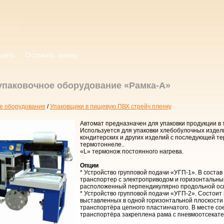
азать
Оставить заявку
упаковочное оборудование «Рамка-А»
е оборудование
/
Упаковщики в пищевую ПВХ стрейч пленку
Автомат предназначен для упаковки продукции в 
Используется для упаковки хлебобулочных издел
кондитерских и других изделий с последующей те
термотоннеле..
«L» термонож постоянного нагрева.
Опции
* Устройство групповой подачи «УГП-1». В соста
транспортер с электроприводом и горизонтальны
расположенный перпендикулярно продольной ос
* Устройство групповой подачи «УГП-2». Состоит
выставленных в одной горизонтальной плоскости
транспортёра цепного пластинчатого. В месте со
транспортёра закреплена рама с пневмоотсекате