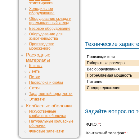
этикетировка
Холодильное
оборудование
Оборудование склада и
промышленный холод
Весовое оборудование
Оборудование для
животноводства
Технические характ
Производство
мороженого
Расходные
Производители
материалы
Габаритные размеры
Клипсы
Вес оборудования
Ленты
Потребляемая мощность
Петли
Питание
Проволока и скобы
Спецпредложение
Сетки
Тара, контейнеры, лотки
Этикетки
Колбасные оболочки
Задайте вопрос по т
Искусственные
колбасные оболочки
Натуральные колбасные
Ф.И.О.:
*
:
оболочки
Фоновые запечатки
Контактный телефон:
*
: