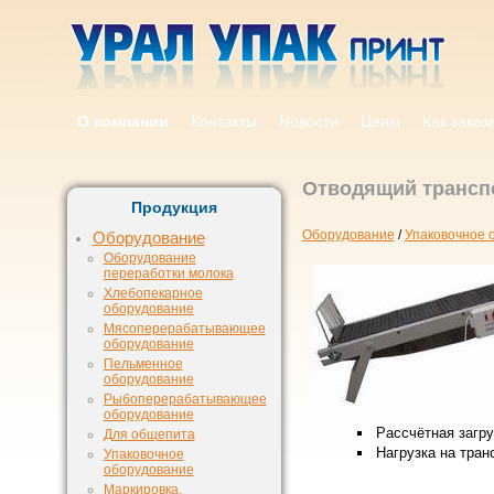
О компании
Контакты
Новости
Цены
Как заказ
Отводящий трансп
Продукция
Оборудование
/
Упаковочное 
Оборудование
Оборудование
переработки молока
Хлебопекарное
оборудование
Мясоперерабатывающее
оборудование
Пельменное
оборудование
Рыбоперерабатывающее
оборудование
Рассчётная загру
Для общепита
Нагрузка на транс
Упаковочное
оборудование
Маркировка,