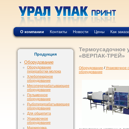
О компании
Контакты
Новости
Цены
Как заказ
Термоусадочное 
Продукция
«ВЕРПАК-ТРЕЙ»
Оборудование
Оборудование
Оборудование
/
Упаковочное 
переработки молока
оборудование
Хлебопекарное
оборудование
Мясоперерабатывающее
оборудование
Пельменное
оборудование
Рыбоперерабатывающее
оборудование
Для общепита
Упаковочное
оборудование
Маркировка,