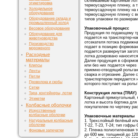
склеиваемые картонные лот
этикетировка
термоусадочную пленку, а т
Холодильное
термоусадочную пленку на 
оборудование
термоусадочную пленку с в
Оборудование склада и
типов упаковки по размерам 
промышленный холод
Упаковочный процесс
Весовое оборудование
Продукция по подающему тр
Оборудование для
подается на транспортер-на
животноводства
отсекателя потока подвижна
Производство
подает в позицию формован
мороженого
подается развернутая загото
Расходные
лотка дозировано наносится
материалы
Далее продукция в сформов
или без них подается через
Клипсы
приемно-отводящий рольганг
Ленты
сварка и отрезание. Далее
Петли
транспортером передается н
Проволока и скобы
которого поступает на роль
Сетки
Конструкция лотка (TRAY)
Тара, контейнеры, лотки
Картонный прямоугольный, б
Этикетки
лотка и высота бортика для
Колбасные оболочки
покупателем по чертежу рас
Искусственные
колбасные оболочки
Упаковочные материалы
Натуральные колбасные
1. Трехслойный белёный ил
оболочки
Т-22, Т-23, Т-24; тип гофры
2. Пленка полиэтиленовая 
Фоновые запечатки
до 600 мм, толщиной до 120