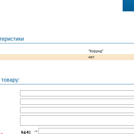
теристики
"Корунд"
нет
 товару:
->