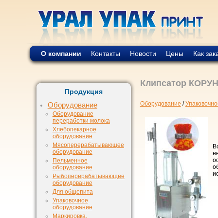
О компании
Контакты
Новости
Цены
Как зак
Клипсатор КОРУН
Продукция
Оборудование
/
Упаковочно
Оборудование
Оборудование
переработки молока
Хлебопекарное
оборудование
Мясоперерабатывающее
В
оборудование
н
о
Пельменное
о
оборудование
и
Рыбоперерабатывающее
оборудование
Для общепита
Упаковочное
оборудование
Маркировка,