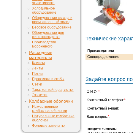
этикетировка
Холодильное
оборудование
Оборудование склада и
промышленный холод
Весовое оборудование
Оборудование для
животноводства
Технические харак
Производство
мороженого
Производители
Расходные
Спецпредложение
материалы
Клипсы
Ленты
Петли
Задайте вопрос по
Проволока и скобы
Сетки
Тара, контейнеры, лотки
Ф.И.О.:
*
:
Этикетки
Контактный телефон:
*
:
Колбасные оболочки
Искусственные
Контактный e-mail:
колбасные оболочки
Натуральные колбасные
Ваш вопрос:
*
:
оболочки
Фоновые запечатки
Введите символы