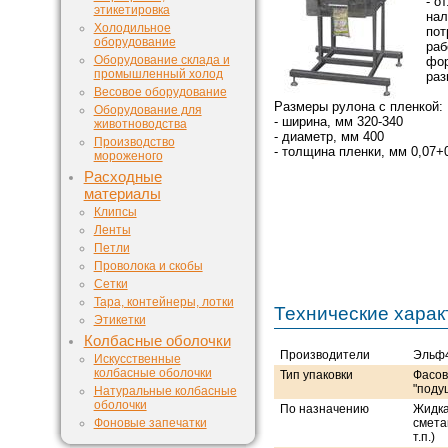
- о
этикетировка
нал
Холодильное
пот
оборудование
раб
Оборудование склада и
фор
промышленный холод
раз
Весовое оборудование
Размеры рулона с пленкой:
Оборудование для
- ширина, мм 320-340
животноводства
- диаметр, мм 400
Производство
- толщина пленки, мм 0,07+
мороженого
Расходные
материалы
Клипсы
Ленты
Петли
Проволока и скобы
Сетки
Тара, контейнеры, лотки
Технические харак
Этикетки
Колбасные оболочки
Производители
Эльф
Искусственные
колбасные оболочки
Тип упаковки
Фасов
"поду
Натуральные колбасные
оболочки
По назначению
Жидка
Фоновые запечатки
смета
т.п.)