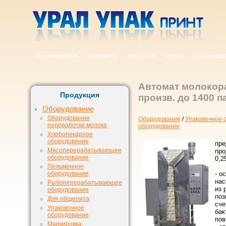
О компании
Контакты
Новости
Цены
Как заказ
Автомат молокор
Продукция
произв. до 1400 п
Оборудование
Оборудование
Оборудование
/
Упаковочное 
переработки молока
оборудование
Хлебопекарное
оборудование
пре
Мясоперерабатывающее
про
оборудование
0,25
Пельменное
оборудование
- о
нас
Рыбоперерабатывающее
из 
оборудование
поз
Для общепита
сче
Упаковочное
бак
оборудование
пов
Маркировка,