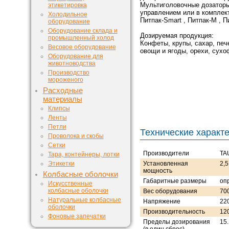
Мультиголовочные дозаторы
этикетировка
управлением или в комплек
Холодильное
Питпак-Smart , Питпак-М , П
оборудование
Оборудование склада и
Дозируемая продукция:
промышленный холод
Конфеты, крупы, сахар, печ
Весовое оборудование
овощи и ягоды, орехи, сухоф
Оборудование для
животноводства
Производство
мороженого
Расходные
материалы
Клипсы
Ленты
Петли
Технические характ
Проволока и скобы
Сетки
Производители
TA
Тара, контейнеры, лотки
Этикетки
Установленная
2,5
мощность
Колбасные оболочки
Габаритные размеры
оп
Искусственные
колбасные оболочки
Вес оборудования
700
Натуральные колбасные
Напряжение
22
оболочки
Производительность
12
Фоновые запечатки
Пределы дозирования
15.