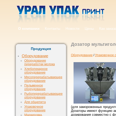
О компании
Контакты
Новости
Цены
Как заказ
Дозатор мультиго
Продукция
Оборудование
/
Упаковочное 
Оборудование
Оборудование
переработки молока
Хлебопекарное
оборудование
Мясоперерабатывающее
оборудование
Пельменное
оборудование
Рыбоперерабатывающее
оборудование
Для общепита
Упаковочное
(для замороженных продукт
оборудование
Дозаторы имеют функцию ав
дозирования совместно с фу
Маркировка,