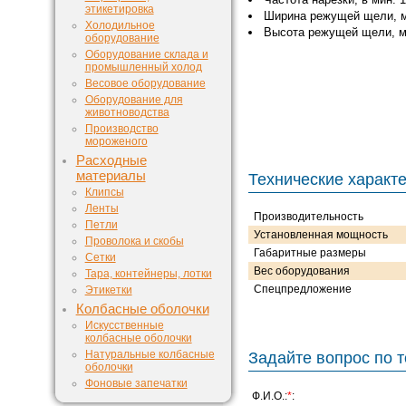
этикетировка
Ширина режущей щели, м
Холодильное
Высота режущей щели, м
оборудование
Оборудование склада и
промышленный холод
Весовое оборудование
Оборудование для
животноводства
Производство
мороженого
Расходные
материалы
Технические характ
Клипсы
Ленты
Производительность
Петли
Установленная мощность
Проволока и скобы
Габаритные размеры
Сетки
Вес оборудования
Тара, контейнеры, лотки
Спецпредложение
Этикетки
Колбасные оболочки
Искусственные
колбасные оболочки
Натуральные колбасные
Задайте вопрос по т
оболочки
Фоновые запечатки
Ф.И.О.:
*
: