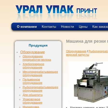
О компании
Контакты
Новости
Цены
Как заказ
Машина для резки 
Продукция
Оборудование
/
Рыбоперераб
Оборудование
морской капусты
Оборудование
переработки молока
Хлебопекарное
оборудование
Мясоперерабатывающее
оборудование
Пельменное
оборудование
Рыбоперерабатывающее
оборудование
Для общепита
Упаковочное
оборудование
Маркировка,
Частота нарезки, в мин: 1