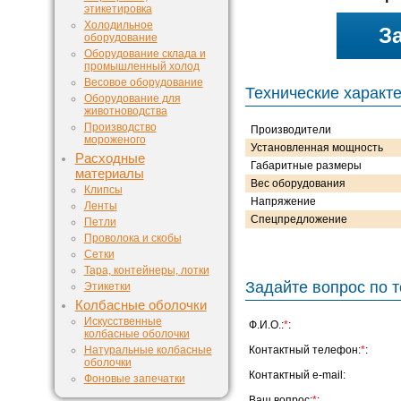
этикетировка
Холодильное
З
оборудование
Оборудование склада и
промышленный холод
Весовое оборудование
Технические характ
Оборудование для
животноводства
Производство
Производители
мороженого
Установленная мощность
Расходные
Габаритные размеры
материалы
Вес оборудования
Клипсы
Напряжение
Ленты
Спецпредложение
Петли
Проволока и скобы
Сетки
Тара, контейнеры, лотки
Задайте вопрос по т
Этикетки
Колбасные оболочки
Искусственные
Ф.И.О.:
*
:
колбасные оболочки
Натуральные колбасные
Контактный телефон:
*
:
оболочки
Контактный e-mail:
Фоновые запечатки
Ваш вопрос:
*
: