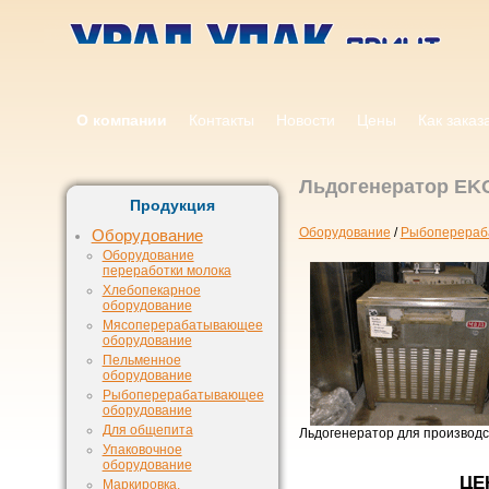
О компании
Контакты
Новости
Цены
Как заказ
Льдогенератор EK
Продукция
Оборудование
/
Рыбоперераб
Оборудование
Оборудование
переработки молока
Хлебопекарное
оборудование
Мясоперерабатывающее
оборудование
Пельменное
оборудование
Рыбоперерабатывающее
оборудование
Для общепита
Льдогенератор для производс
Упаковочное
оборудование
ЦЕ
Маркировка,