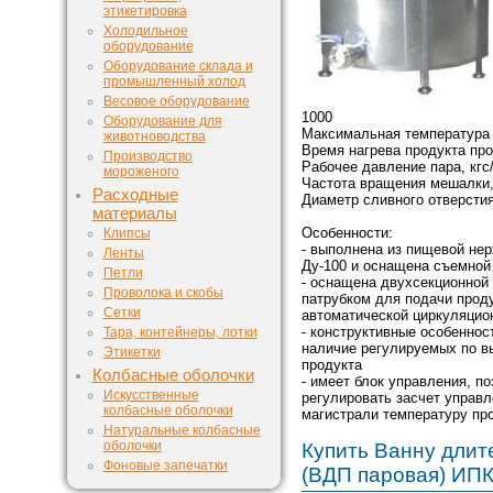
этикетировка
Холодильное
оборудование
Оборудование склада и
промышленный холод
Весовое оборудование
1000
Оборудование для
Максимальная температура н
животноводства
Время нагрева продукта прод
Производство
Рабочее давление пара, кгс/
мороженого
Частота вращения мешалки,
Расходные
Диаметр сливного отверстия
материалы
Особенности:
Клипсы
- выполнена из пищевой не
Ленты
Ду-100 и оснащена съемной
Петли
- оснащена двухсекционной
Проволока и скобы
патрубком для подачи проду
Сетки
автоматической циркуляцио
- конструктивные особеннос
Тара, контейнеры, лотки
наличие регулируемых по в
Этикетки
продукта
Колбасные оболочки
- имеет блок управления, 
Искусственные
регулировать засчет управ
колбасные оболочки
магистрали температуру пр
Натуральные колбасные
оболочки
Купить Ванну длит
Фоновые запечатки
(ВДП паровая) ИПК