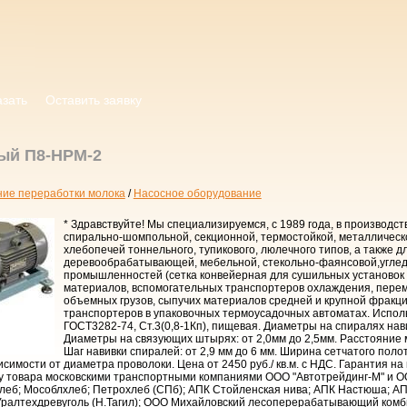
азать
Оставить заявку
ый П8-НРМ-2
ие переработки молока
/
Насосное оборудование
* Здравствуйте! Мы специализируемся, с 1989 года, в производст
спирально-шомпольной, секционной, термостойкой, металлическ
хлебопечей тоннельного, тупикового, люлечного типов, а также д
деревообрабатывающей, мебельной, стекольно-фаянсовой,угл
промышленностей (сетка конвейерная для сушильных установок
материалов, вспомогательных транспортеров охлаждения, пер
объемных грузов, сыпучих материалов средней и крупной фракций
транспортеров в упаковочных термоусадочных автоматах. Испол
ГОСТ3282-74, Ст.3(0,8-1Кп), пищевая. Диаметры на спиралях нави
Диаметры на связующих штырях: от 2,0мм до 2,5мм. Расстояние 
Шаг навивки спиралей: от 2,9 мм до 6 мм. Ширина сетчатого полотн
 зависимости от диаметра проволоки. Цена от 2450 руб./ кв.м. с НДС. Гарантия на
у товара московскими транспортными компаниями ООО "Автотрейдинг-М" и О
леб; Мособлхлеб; Петрохлеб (СПб); АПК Стойленская нива; АПК Настюша; АП
ралтехдревуголь (Н.Тагил); ООО Михайловский лесоперерабатывающий комбин