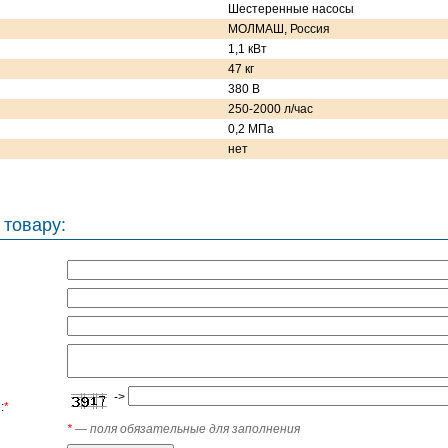
Шестеренные насосы
МОЛМАШ, Россия
1,1 кВт
47 кг
380 В
250-2000 л/час
0,2 МПа
нет
 товару:
->
:
*
*
— поля обязательные для заполнения