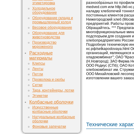
разнообразных по профилю, 
этикетировка
medved.com или http://кб-н
Холодильное
наладку хлебопечей тоннель
оборудование
постоянных клиентов расшир
Оборудование склада и
Нижегородский хлеб (Москва
промышленный холод
предприятий. Работы прово
Весовое оборудование
Обращайтесь. *** Предлага
многофункциональные миник
Оборудование для
подспорьем для создания 
животноводства
хлебопредприятиях России 
Производство
Подробную техническую инфо
мороженого
нс.рф/setkapodovaya.html 
Расходные
организаций, являющихся 
хладокомбинат"; ОАО "Крас
материалы
(Н.Новгород); ЗАО Фирма Н
Клипсы
ООО Родиус (СПб); ОАО Кот
Ленты
хлебокомбинат им. Стружки
ООО Михайловский лесопере
Петли
изготовлении вашего заказ
Проволока и скобы
Сетки
Тара, контейнеры, лотки
Этикетки
Колбасные оболочки
Искусственные
колбасные оболочки
Натуральные колбасные
оболочки
Технические харак
Фоновые запечатки