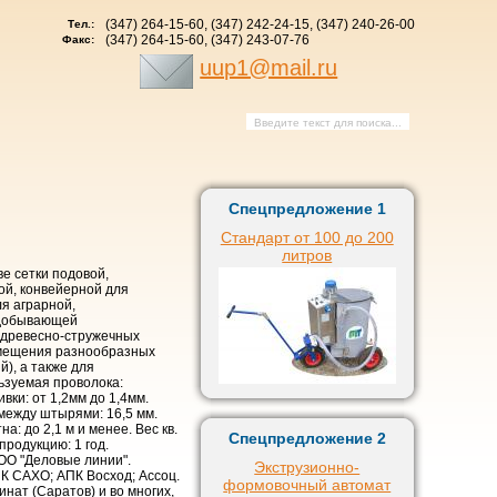
(347) 264-15-60, (347) 242-24-15, (347) 240-26-00
Тел.:
(347) 264-15-60, (347) 243-07-76
Факс:
uup1@mail.ru
Спецпредложение 1
Стандарт от 100 до 200
литров
ве сетки подовой,
ой, конвейерной для
ля аграрной,
едобывающей
 древесно-стружечных
емещения разнообразных
), а также для
ьзуемая проволока:
вки: от 1,2мм до 1,4мм.
между штырями: 16,5 мм.
а: до 2,1 м и менее. Вес кв.
Спецпредложение 2
 продукцию: 1 год.
ОО "Деловые линии".
Экструзионно-
К САХО; АПК Восход; Ассоц.
формовочный автомат
ат (Саратов) и во многих,