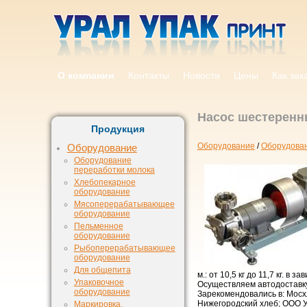
О компании
Контакты
Новости
Цены
Как зак
Насос шестеренн
Продукция
Оборудование
/
Оборудован
Оборудование
Оборудование
переработки молока
Хлебопекарное
оборудование
Мясоперерабатывающее
оборудование
Пельменное
оборудование
Рыбоперерабатывающее
оборудование
Для общепита
м.: от 10,5 кг до 11,7 кг. в
Упаковочное
Осуществляем автодоставк
оборудование
Зарекомендовались в: Мосх
Нижегородский хлеб; ООО У
Маркировка,