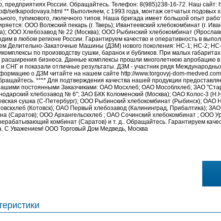
предприятиях России. Обращайтесь. Телефон: 8(985)238-16-72. Наш сайт: htt
с.рф/setkapodovaya.html ** Выполняем, с 1993 года, монтаж сетчатых подовых 
ного, тупикового, люлечного типов. Наша бригада имеет большой опыт работ
яется: ООО Волжский пекарь (г. Тверь); Ивантеевский хлебокомбинат (г. Иван
); ООО Хлебозавод № 22 (Москва); ООО Рыбинский хлебокомбинат (Ярославска
дим в любом регионе России. Гарантируем качество и оперативность в выпол
ем Делительно-Закаточные Машины (ДЗМ) нового поколения: НС-1; НС-2; НС-3
омплексы по производству сушки, баранок и бубликов. При малых габаритах
и расширения бизнеса. Данные комплексы прошли многолетнюю апробацию в
и СНГ и показали отличные результаты. ДЗМ - участник рядя Международных
рмацию о ДЗМ читайте на нашем сайте http://www.torgovyj-dom-medved.com ил
Обращайтесь. **** Для подтверждения качества нашей продукции предоставля
нашими постоянными Заказчиками: ОАО Мосхлеб; ОАО Мособлхлеб; ЗАО "Стар
нодарский хлебозавод № 6"; ЗАО БКК Коломенский (Москва); ОАО Колос-3 (Н.
евская сушка (С-Петербург); ООО Рыбинский хлебокомбинат (Рыбинск); ОАО Н
овскхлеб (Котовск); ОАО Первый хлебозавод (Калининград, Прибалтика); ЗА
на (Саратов); ООО Архангельскхлеб ; ОАО Сочинский хлебокомбинат ; ООО Ура
рабатывающий комбинат (Саратов) и т. д.. Обращайтесь. Гарантируем качес
а. С Уважением! ООО Торговый Дом Медведь, Москва
теристики