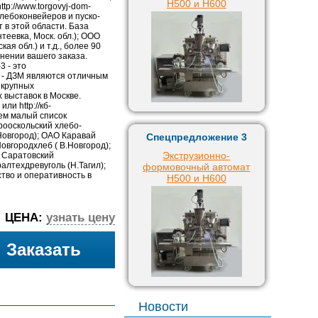
H500 и H600
p://www.torgovyj-dom-
хлебоконвейеров и пуско-
 в этой области. База
теевка, Моск. обл.); ООО
я обл.) и т.д., более 90
нении вашего заказа.
 - это
 - ДЗМ являются отличным
 крупных
 выставок в Москве.
и http://кб-
ем малый список
ооскольский хлебо-
Новгород); ОАО Каравай
Спецпредложение 3
овгородхлеб ( В.Новгород);
Экструзионно-
О Саратовский
лтехдревуголь (Н.Тагил);
формовочный автомат
тво и оперативность в
H500 и H600
ЦЕНА:
узнать цену
Заказать
Новости