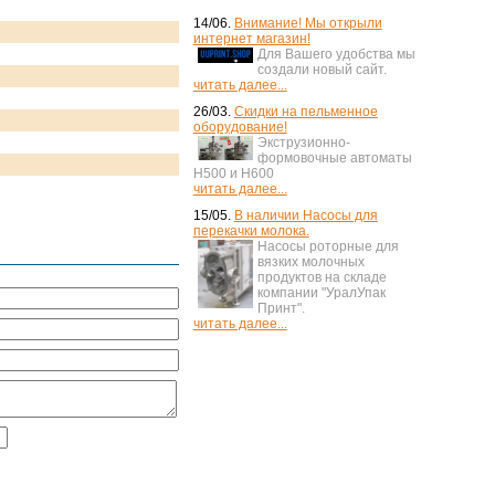
14/06.
Внимание! Мы открыли
интернет магазин!
Для Вашего удобства мы
создали новый сайт.
читать далее...
26/03.
Скидки на пельменное
оборудование!
Экструзионно-
формовочные автоматы
H500 и H600
читать далее...
15/05.
В наличии Насосы для
перекачки молока.
Насосы роторные для
вязких молочных
продуктов на складе
компании "УралУпак
Принт".
читать далее...