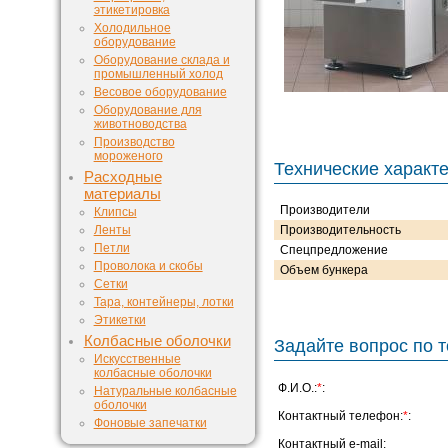
этикетировка
Холодильное
оборудование
Оборудование склада и
промышленный холод
Весовое оборудование
Оборудование для
животноводства
Производство
мороженого
Технические характ
Расходные
материалы
Производители
Клипсы
Ленты
Производительность
Петли
Спецпредложение
Проволока и скобы
Объем бункера
Сетки
Тара, контейнеры, лотки
Этикетки
Колбасные оболочки
Задайте вопрос по т
Искусственные
колбасные оболочки
Ф.И.О.:
*
:
Натуральные колбасные
оболочки
Контактный телефон:
*
:
Фоновые запечатки
Контактный e-mail: