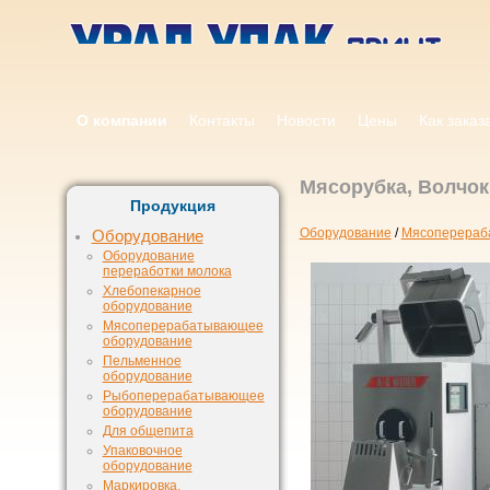
О компании
Контакты
Новости
Цены
Как заказ
Мясорубка, Волчок
Продукция
Оборудование
/
Мясоперераб
Оборудование
Оборудование
переработки молока
Хлебопекарное
оборудование
Мясоперерабатывающее
оборудование
Пельменное
оборудование
Рыбоперерабатывающее
оборудование
Для общепита
Упаковочное
оборудование
Маркировка,