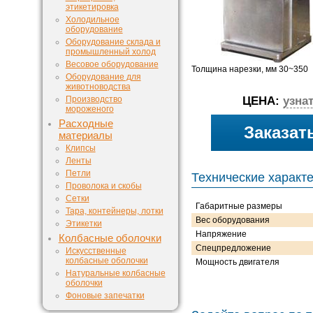
этикетировка
Холодильное
оборудование
Оборудование склада и
промышленный холод
Весовое оборудование
Толщина нарезки, мм 30~350
Оборудование для
животноводства
ЦЕНА:
узна
Производство
мороженого
Расходные
Заказат
материалы
Клипсы
Ленты
Петли
Технические характ
Проволока и скобы
Сетки
Габаритные размеры
Тара, контейнеры, лотки
Вес оборудования
Этикетки
Напряжение
Колбасные оболочки
Спецпредложение
Искусственные
колбасные оболочки
Мощность двигателя
Натуральные колбасные
оболочки
Фоновые запечатки