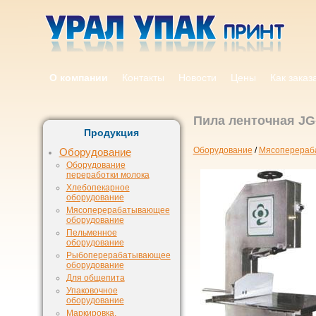
О компании
Контакты
Новости
Цены
Как заказ
Пила ленточная JG
Продукция
Оборудование
/
Мясоперераб
Оборудование
Оборудование
переработки молока
Хлебопекарное
оборудование
Мясоперерабатывающее
оборудование
Пельменное
оборудование
Рыбоперерабатывающее
оборудование
Для общепита
Упаковочное
оборудование
Маркировка,