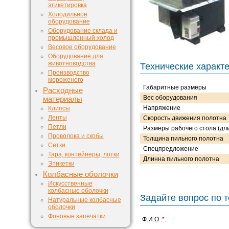
этикетировка
Холодильное
оборудование
Оборудование склада и
промышленный холод
Весовое оборудование
Оборудование для
животноводства
Технические характ
Производство
мороженого
Габаритные размеры
Расходные
Вес оборудования
материалы
Напряжение
Клипсы
Ленты
Скорость движения полотна
Петли
Размеры рабочего стола (дл
Проволока и скобы
Толщина пильного полотна
Сетки
Спецпредложение
Тара, контейнеры, лотки
Длинна пильного полотна
Этикетки
Колбасные оболочки
Искусственные
колбасные оболочки
Задайте вопрос по т
Натуральные колбасные
оболочки
Фоновые запечатки
Ф.И.О.:
*
: