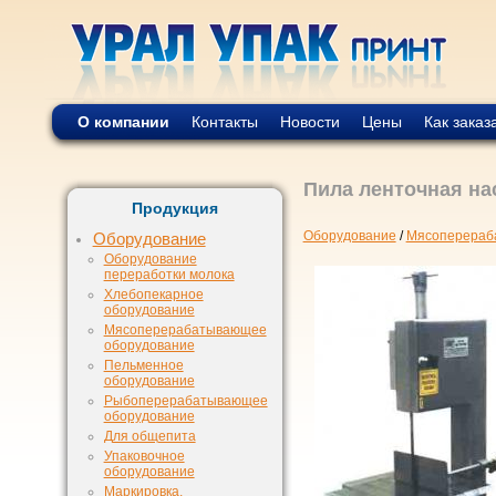
О компании
Контакты
Новости
Цены
Как заказ
Пила ленточная н
Продукция
Оборудование
/
Мясоперераб
Оборудование
Оборудование
переработки молока
Хлебопекарное
оборудование
Мясоперерабатывающее
оборудование
Пельменное
оборудование
Рыбоперерабатывающее
оборудование
Для общепита
Упаковочное
оборудование
Маркировка,