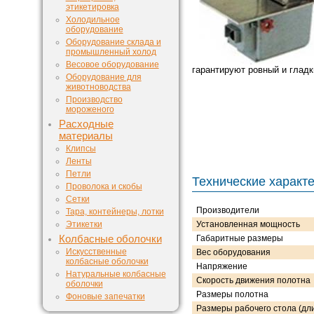
этикетировка
Холодильное
оборудование
Оборудование склада и
промышленный холод
Весовое оборудование
гарантируют ровный и гладк
Оборудование для
животноводства
Производство
мороженого
Расходные
материалы
Клипсы
Ленты
Петли
Технические характ
Проволока и скобы
Сетки
Производители
Тара, контейнеры, лотки
Этикетки
Установленная мощность
Колбасные оболочки
Габаритные размеры
Искусственные
Вес оборудования
колбасные оболочки
Напряжение
Натуральные колбасные
Скорость движения полотна
оболочки
Размеры полотна
Фоновые запечатки
Размеры рабочего стола (дл