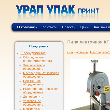
О компании
Контакты
Новости
Цены
Как заказ
Пила ленточная КТ 
Продукция
Оборудование
/
Мясоперераб
Оборудование
Оборудование
переработки молока
Хлебопекарное
оборудование
Мясоперерабатывающее
оборудование
Пельменное
оборудование
Рыбоперерабатывающее
оборудование
Для общепита
Упаковочное
оборудование
Маркировка,