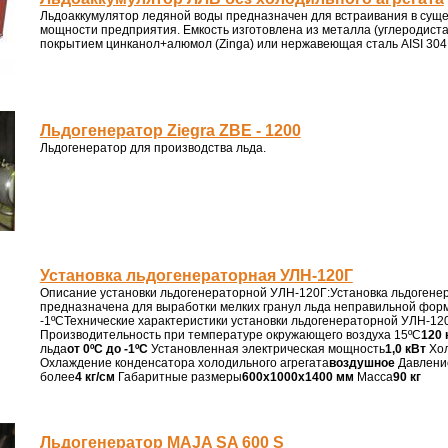
Льдоаккумулятор ледяной воды предназначен для встраивания в су
мощности предприятия. Емкость изготовлена из металла (углеродистая
покрытием цинканол+алюмол (Zinga) или нержавеющая сталь AISI 304, AI
Льдогенератор Ziegra ZBE - 1200
Льдогенератор для производства льда.
Установка льдогенераторная УЛН-120Г
Описание установки льдогенераторной УЛН-120Г:Установка льдогене
предназначена для выработки мелких гранул льда неправильной фор
-1ºСТехнические характеристики установки льдогенераторной УЛН-12
Производительность при температуре окружающего воздуха 15ºС
120 
льда
от 0ºС до -1ºС
Установленная электрическая мощность
1,0 кВт
Хол
Охлаждение конденсатора холодильного агрегата
воздушное
Давлени
более
4 кг/см
Габаритные размеры
600х1000х1400 мм
Масса
90 кг
Льдогенератор MAJA SA 600 S