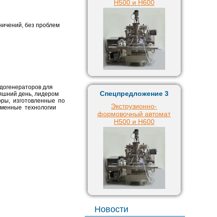
H500 и H600
ичений, без проблем
ьдогенераторов для
Спецпредложение 3
яшний день, лидером
торы, изготовленные по
Экструзионно-
еменные технологии
формовочный автомат
H500 и H600
Новости