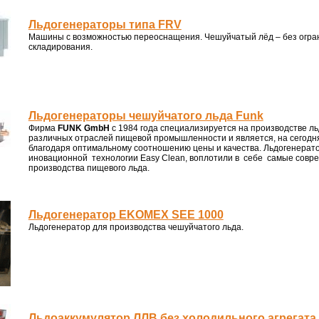
Льдогенераторы типа FRV
Машины с возможностью переоснащения. Чешуйчатый лёд – без огран
складирования.
Льдогенераторы чешуйчатого льда Funk
Фирма
FUNK GmbH
c 1984 года специализируется на производстве л
различных отраслей пищевой промышленности и является, на сегодн
благодаря оптимальному соотношению цены и качества. Льдогенера
иновационной технологии Easy Clean, воплотили в себе самые совр
производства пищевого льда.
Льдогенератор EKOMEX SEE 1000
Льдогенератор для производства чешуйчатого льда.
Льдоаккумулятор ЛЛВ без холодильного агрегата