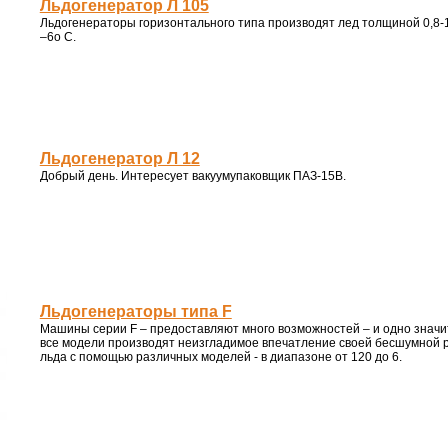
Льдогенератор Л 105
Льдогенераторы горизонтального типа производят лед толщиной 0,8-1
–6о С.
Льдогенератор Л 12
Добрый день. Интересует вакуумупаковщик ПАЗ-15В.
Льдогенераторы типа F
Машины серии F – предоставляют много возможностей – и одно знач
все модели производят неизгладимое впечатление своей бесшумной 
льда с помощью различных моделей - в диапазоне от 120 до 6.