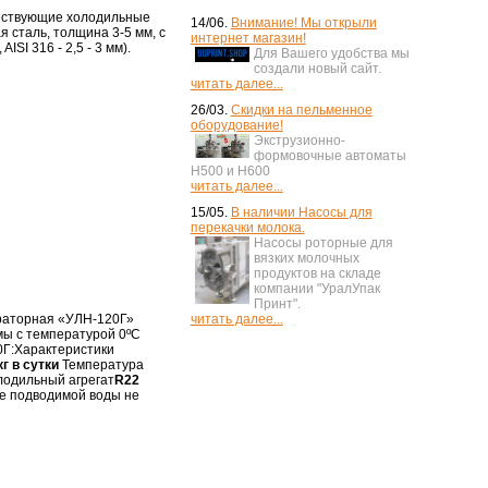
ществующие холодильные
14/06.
Внимание! Мы открыли
 сталь, толщина 3-5 мм, с
интернет магазин!
SI 316 - 2,5 - 3 мм).
Для Вашего удобства мы
создали новый сайт.
читать далее...
26/03.
Скидки на пельменное
оборудование!
Экструзионно-
формовочные автоматы
H500 и H600
читать далее...
15/05.
В наличии Насосы для
перекачки молока.
Насосы роторные для
вязких молочных
продуктов на складе
компании "УралУпак
Принт".
читать далее...
раторная «УЛН-120Г»
мы с температурой 0ºС
0Г:Характеристики
кг в сутки
Температура
одильный агрегат
R22
е подводимой воды не