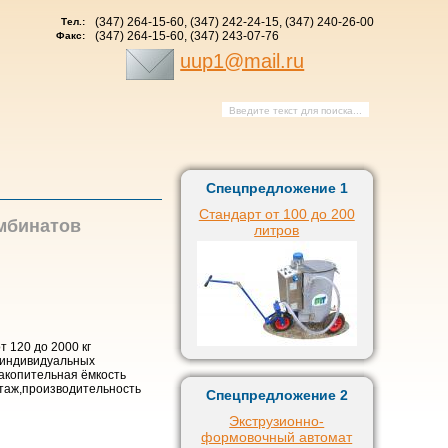
(347) 264-15-60, (347) 242-24-15, (347) 240-26-00
Тел.:
(347) 264-15-60, (347) 243-07-76
Факс:
uup1@mail.ru
Спецпредложение 1
Стандарт от 100 до 200
мбинатов
литров
 120 до 2000 кг
 индивидуальных
акопительная ёмкость
нтаж,производительность
Спецпредложение 2
Экструзионно-
формовочный автомат