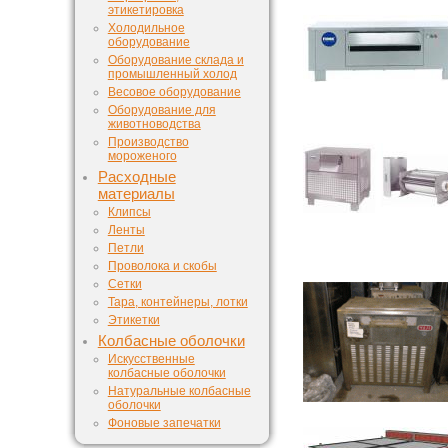
этикетировка
Холодильное
оборудование
Оборудование склада и
промышленный холод
Весовое оборудование
Оборудование для
животноводства
Производство
мороженого
Расходные
материалы
Клипсы
Ленты
Петли
Проволока и скобы
Сетки
Тара, контейнеры, лотки
Этикетки
Колбасные оболочки
Искусственные
колбасные оболочки
Натуральные колбасные
оболочки
Фоновые запечатки