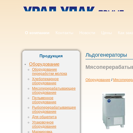
О компании
Контакты
Новости
Цены
Как зак
Льдогенераторы
Продукция
Оборудование
Мясоперерабатыв
Оборудование
переработки молока
Хлебопекарное
Оборудование
/
Мясоперер
оборудование
Мясоперерабатывающее
оборудование
Пельменное
оборудование
Рыбоперерабатывающее
оборудование
Для общепита
Упаковочное
оборудование
Маркировка,