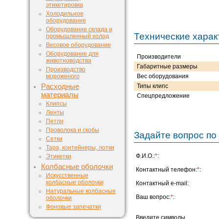
этикетировка
Холодильное
оборудование
Оборудование склада и
Технические харак
промышленный холод
Весовое оборудование
Оборудование для
Производители
животноводства
Габаритные размеры
Производство
мороженого
Вес оборудования
Расходные
Типы клипс
материалы
Спецпредложение
Клипсы
Ленты
Петли
Проволока и скобы
Задайте вопрос по 
Сетки
Тара, контейнеры, лотки
Ф.И.О.:
*
:
Этикетки
Колбасные оболочки
Контактный телефон:
*
:
Искусственные
колбасные оболочки
Контактный e-mail:
Натуральные колбасные
Ваш вопрос:
*
:
оболочки
Фоновые запечатки
Введите символы