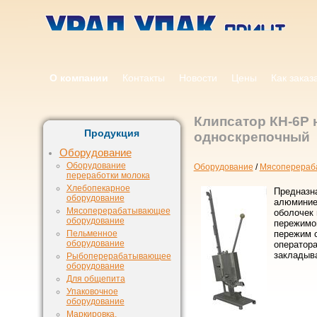
О компании
Контакты
Новости
Цены
Как заказ
Клипсатор КH-6Р 
Продукция
односкрепочный
Оборудование
Оборудование
Оборудование
/
Мясоперераб
переработки молока
Хлебопекарное
Предназн
оборудование
алюминие
Мясоперерабатывающее
оболочек 
оборудование
пережимо
Пельменное
пережим 
оборудование
оператора
закладыв
Рыбоперерабатывающее
оборудование
Для общепита
Упаковочное
оборудование
Маркировка,