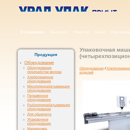
О компании
Контакты
Новости
Цены
Как заказ
Упаковочная маш
Продукция
(четырехпозицион
Оборудование
Оборудование
Оборудование
/
Хлебопекарно
переработки молока
изделий
Хлебопекарное
оборудование
Мясоперерабатывающее
оборудование
Пельменное
оборудование
Рыбоперерабатывающее
оборудование
Для общепита
Упаковочное
оборудование
Маркировка,