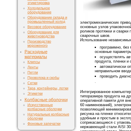
этикетировка
Холодильное
оборудование
Оборудование склада и
промышленный холод
электромеханических привод
основных узлов упаковочно
Весовое оборудование
роликов протяжки и сварки 
Оборудование для
сварочных швов.
животноводства
Использование независимых
Производство
мороженого
программно, без 
Расходные
основные параметр
материалы
осуществлять ав
продукта, пленки и
Клипсы
автоматически о
Ленты
неправильном вводе
Петли
проводить диагн
Проволока и скобы
.
Сетки
Тара, контейнеры, лотки
Интегрированное компьютер
Этикетки
типоразмера продукта на д
Колбасные оболочки
оперативной памяти для вне
60 наименований), электрон
Искусственные
колбасные оболочки
позволяющей минимизироват
рисунка на пленке относит
Натуральные колбасные
удобным и простым в экспл
оболочки
соприкасающиеся с упаков
Фоновые запечатки
нержавеющей стали AISI 30