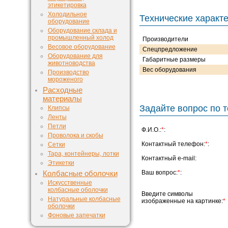
этикетировка
Холодильное
Технические характ
оборудование
Оборудование склада и
промышленный холод
Производители
Весовое оборудование
Спецпредложение
Оборудование для
Габаритные размеры
животноводства
Вес оборудования
Производство
мороженого
Расходные
материалы
Задайте вопрос по т
Клипсы
Ленты
Петли
Ф.И.О.:
*
:
Проволока и скобы
Контактный телефон:
*
:
Сетки
Тара, контейнеры, лотки
Контактный e-mail:
Этикетки
Ваш вопрос:
*
:
Колбасные оболочки
Искусственные
колбасные оболочки
Введите символы
Натуральные колбасные
изображенные на картинке:
*
оболочки
Фоновые запечатки