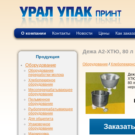
О компании
Контакты
Новости
Цены
Как заказ
Дежа А2-ХТЮ, 80 л
Продукция
Оборудование
/
Хлебопекарно
Оборудование
Оборудование
Деж
переработки молока
ХТЮ
Хлебопекарное
80 л
оборудование
нер
Мясоперерабатывающее
оборудование
Пельменное
оборудование
Рыбоперерабатывающее
оборудование
Для общепита
Упаковочное
Заказат
оборудование
Маркировка,